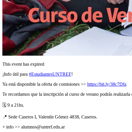
This event has expired
¡Info útil para
#EstudiantesUNTREF
!
Ya está disponible la oferta de comisiones >>
https://bit.ly/38c7Dfa
Te recordamos que la inscripción al curso de verano podrás realizarla
🗓
9 a 21hs.
📍
Sede Caseros I, Valentín Gómez 4838, Caseros.
+ info >> alumnos@untref.edu.ar