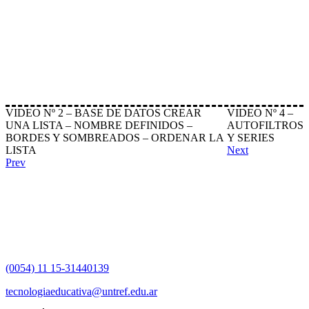
VIDEO Nº 2 – BASE DE DATOS CREAR
VIDEO Nº 4 –
UNA LISTA – NOMBRE DEFINIDOS –
AUTOFILTROS
BORDES Y SOMBREADOS – ORDENAR LA
Y SERIES
LISTA
Next
Prev
(0054) 11 15-31440139
tecnologiaeducativa@untref.edu.ar