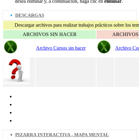
desea eliminar y, a continuación, haga clic en
eliminar
.
DESCARGAS
Descargar archivos para realizar trabajos prácticos sobre los t
ARCHIVOS SIN HACER
ARCHIVOS
Archivo Cursos sin hacer
Archivo C
GUIA PRÁCTICA
PIZARRA INTERACTIVA - MAPA MENTAL