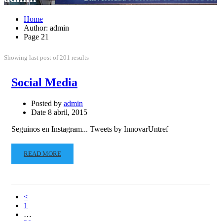
Home
Author: admin
Page 21
Showing last post of 201 results
Social Media
Posted by
admin
Date
8 abril, 2015
Seguinos en Instagram... Tweets by InnovarUntref
READ MORE
<
1
…