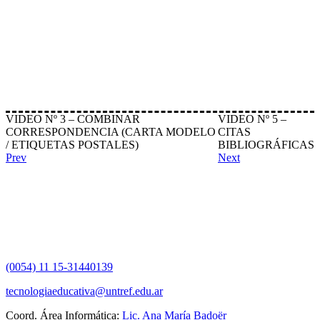
VIDEO Nº 3 – COMBINAR
VIDEO Nº 5 –
CORRESPONDENCIA (CARTA MODELO
CITAS
/ ETIQUETAS POSTALES)
BIBLIOGRÁFICAS
Prev
Next
(0054) 11 15-31440139
tecnologiaeducativa@untref.edu.ar
Coord. Área Informática:
Lic. Ana María Badoër