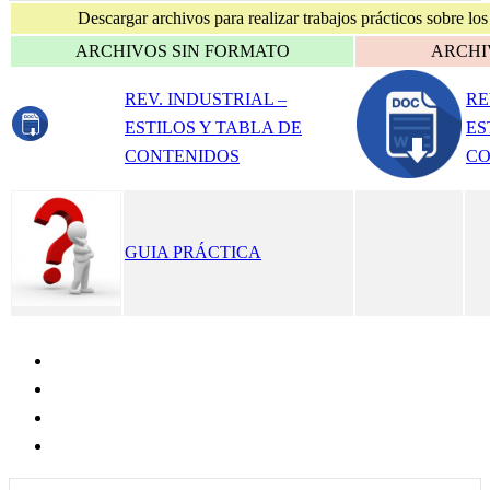
Descargar archivos para realizar trabajos prácticos sobre l
ARCHIVOS SIN FORMATO
ARCHI
REV. INDUSTRIAL –
RE
ESTILOS Y TABLA DE
ES
CONTENIDOS
CO
GUIA PRÁCTICA