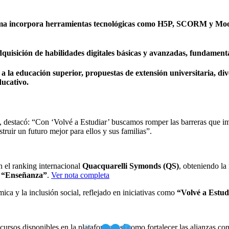
a incorpora herramientas tecnológicas como H5P, SCORM y Moodl
quisición de habilidades digitales básicas y avanzadas, fundament
a la educación superior, propuestas de extensión universitaria, div
ducativo.
rma, destacó: “Con ‘Volvé a Estudiar’ buscamos romper las barreras que
ruir un futuro mejor para ellos y sus familias”.
 el ranking internacional
Quacquarelli Symonds (QS)
, obteniendo l
n
“Enseñanza”
.
Ver nota completa
ca y la inclusión social, reflejado en iniciativas como
“Volvé a Estu
ecursos disponibles en la plataforma, así como fortalecer las alianzas c