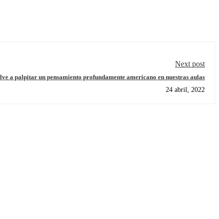
Next post
lve a palpitar un pensamiento profundamente americano en nuestras aulas
24 abril, 2022