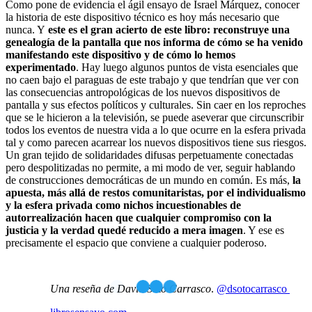
Como pone de evidencia el ágil ensayo de Israel Márquez, conocer
la historia de este dispositivo técnico es hoy más necesario que
nunca. Y
este es el gran acierto de este libro: reconstruye una
genealogía de la pantalla que nos informa de cómo se ha venido
manifestando este dispositivo y de cómo lo hemos
experimentado
. Hay luego algunos puntos de vista esenciales que
no caen bajo el paraguas de este trabajo y que tendrían que ver con
las consecuencias antropológicas de los nuevos dispositivos de
pantalla y sus efectos políticos y culturales. Sin caer en los reproches
que se le hicieron a la televisión, se puede aseverar que circunscribir
todos los eventos de nuestra vida a lo que ocurre en la esfera privada
tal y como parecen acarrear los nuevos dispositivos tiene sus riesgos.
Un gran tejido de solidaridades difusas perpetuamente conectadas
pero despolitizadas no permite, a mi modo de ver, seguir hablando
de construcciones democráticas de un mundo en común. Es más,
la
apuesta, más allá de restos comunitaristas, por el individualismo
y la esfera privada como nichos incuestionables de
autorrealización hacen que cualquier compromiso con la
justicia y la verdad quedé reducido a mera imagen
. Y ese es
precisamente el espacio que conviene a cualquier poderoso.
Una reseña de David Soto
Carrasco
.
@dsotocarrasco