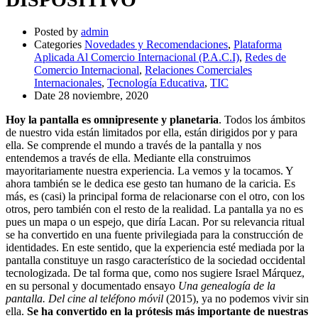
Posted by
admin
Categories
Novedades y Recomendaciones
,
Plataforma
Aplicada Al Comercio Internacional (P.A.C.I)
,
Redes de
Comercio Internacional
,
Relaciones Comerciales
Internacionales
,
Tecnología Educativa
,
TIC
Date
28 noviembre, 2020
Hoy la pantalla es omnipresente y planetaria
. Todos los ámbitos
de nuestro vida están limitados por ella, están dirigidos por y para
ella. Se comprende el mundo a través de la pantalla y nos
entendemos a través de ella. Mediante ella construimos
mayoritariamente nuestra experiencia.
La vemos y la tocamos. Y
ahora también se le dedica ese gesto tan humano de la caricia. Es
más, es (casi) la principal forma de relacionarse con el otro, con los
otros, pero también con el resto de la realidad. La pantalla ya no es
pues un mapa o un espejo, que diría Lacan. Por su relevancia ritual
se ha convertido en una fuente privilegiada para la construcción de
identidades. En este sentido, que la experiencia esté mediada por la
pantalla constituye un rasgo característico de la sociedad occidental
tecnologizada. De tal forma que, como nos sugiere Israel Márquez,
en su personal y documentado ensayo
Una genealogía de la
pantalla. Del cine al teléfono móvil
(2015), ya no podemos vivir sin
ella.
Se ha convertido en la prótesis más importante de nuestras