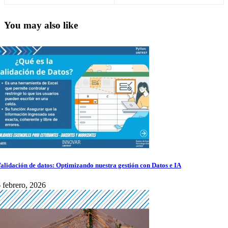
You may also like
alidación de datos: Optimizando nuestra gestión con Datos e IA
 febrero, 2026