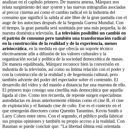
analizan en el capítulo primero. De manera amena, Márquez nos
relata surgimiento del
star system
y las nuevas mitografías asociadas
al precoz cinema así como el cambio radical en la industria del
consumo que significó la salida al aire libre de la gran pantalla con el
auge de los autocines después de la Segunda Guerra Mundial. Con
el tiempo, la gran pantalla será sustituida por una más pequeña, la de
nuestra doméstica televisión.
La televisión posibilitó un cambió en
el patrón de consumo pero también una transformación radical
en la construcción de la realidad y de la experiencia, menos
aristocrática
, en la medida en que ofrecía un soporte técnico
electivamente afín a difusión de los valores culturales y la
organización social y política de la sociedad democrática de masas.
De manera equilibrada, Márquez reconoce bien la conversión en
industria de la televisión, así como su íntima relación con el poder y
con la construcción de la realidad y de hegemonía cultural, pero
también advierte del poder del espectador sobre el contenido. El
desarrollo del vídeo y del mando a distancia fue una muestra de ello.
El primero trajo consigo una cinefilia más democrática que aquella
ligada al cine. Como nos recuerda, de repente surgen especialistas
autodidactas en áreas anteriormente elitistas como el cine B, el cine
de explotación y el llamado cine de culto. Ese es el contexto en el
que emergerán directores como Quentin Tarantino, Kevin Smith o
Larry Cohen entre otros. Con el segundo, el público podía fabricar
sus propias opiniones y también su propio acceso a la realidad. Con
Bauman se puede concluir que: “La libertad última está orientada