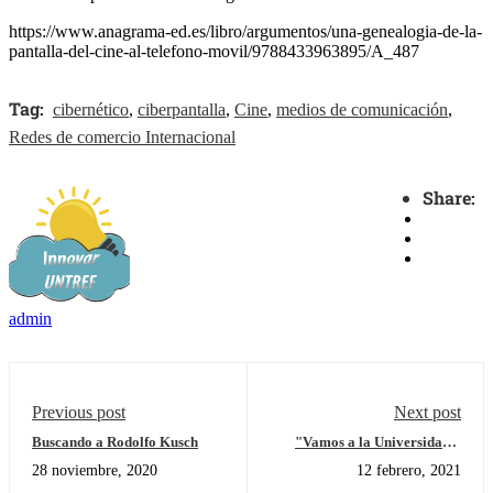
https://www.anagrama-ed.es/libro/argumentos/una-genealogia-de-la-
pantalla-del-cine-al-telefono-movil/9788433963895/A_487
Tag:
cibernético
,
ciberpantalla
,
Cine
,
medios de comunicación
,
Redes de comercio Internacional
Share:
admin
Previous post
Next post
Buscando a Rodolfo Kusch
"Vamos a la Universidad",
Conocé cómo son nuestras
28 noviembre, 2020
12 febrero, 2021
carreras en UNTREF