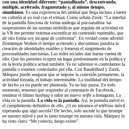
con una identidad diferente: “pantallizado”, descentrando,
múltiple, acelerado, fragmentado y, al mismo tiempo,
simultáneo
. Es una experiencia del umbral que llega incluso a meter
en colisión al yo real con el virtual. Como señala Zizek: “La interfaz
de la pantalla funciona de forma análoga al psicoanalista: las
suspensiones de las normas simbólicas que regulan mi actividad en
la VR me permite externar-escenificar mi contenido reprimido, que
de otra forma soy incapaz de confrontar”. En verdad como advirtió
Dominique Wolton el tiempo acelerado y discontinuo paraliza la
creación de identidades estables y fomenta el surgimiento de
personalidades narcisistas. Las redes sociales dan buena cuenta de
ello. Que las pasiones ocupen un lugar predominante en la política y
en la teoría política actual también. Ya no sabemos si controlamos la
pantalla o estamos controlados por ella. Con Baudrillard y Zizek,
Márquez puede asegurar que se impone la conexión permanente, la
actividad forzada, el trabajo interminable. La inutilidad del tiempo
de hecho ya no puede ser planteada. Ya no hay pausa. En todo
momento, tenemos que responder al comentario de Facebook,
retuitear el último
hashtag
o subir un nuevo
selfie
a Instagram. La
vida en la pantalla.
La vida es la pantalla
. Así, la pantalla móvil es
el cumplimiento definitivo de ello. ¿O no miramos el teléfono móvil
esperando que algo suceda? De hecho, solo sucede lo que irrumpe
en nuestro móvil y por lo tanto irrumpe en nuestra vida. Márquez lo
ha visto claro: “Me conecto, luego existo”.