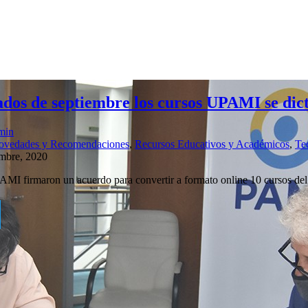
dos de septiembre los cursos UPAMI se dict
min
ovedades y Recomendaciones
,
Recursos Educativos y Académicos
,
Te
embre, 2020
I firmaron un acuerdo para convertir a formato online 10 cursos de