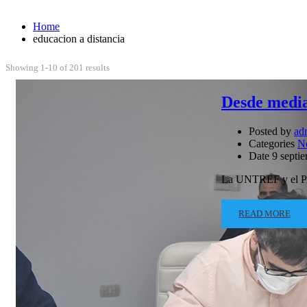
Home
educacion a distancia
Showing 1-10 of 201 results
Desde media
Posted by
ad
Categories
N
Date
9 septi
La UNTREF y el PAM
READ MORE