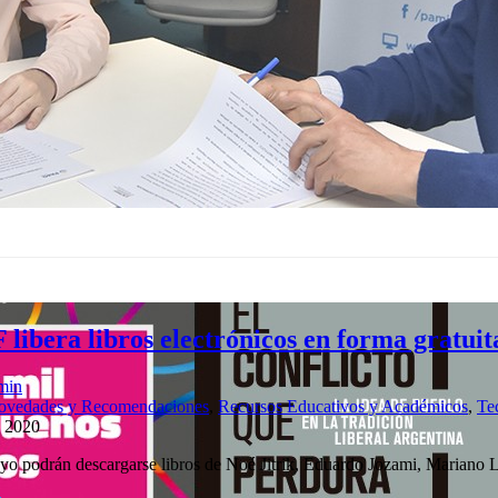
ibera libros electrónicos en forma gratuit
min
ovedades y Recomendaciones
,
Recursos Educativos y Académicos
,
Te
 2020
ayo podrán descargarse libros de Noé Jitrik, Eduardo Jozami, Mariano 