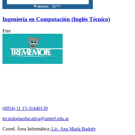
Ingeniería en Computación (Inglés Técnico)
Free
(0054) 11 15-31440139
tecnologiaeducativa@untref.edu.ar
Coord. Área Informática:
Lic. Ana María Badoër