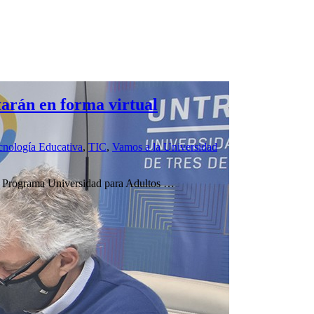
arán en forma virtual
cnología Educativa
,
TIC
,
Vamos a la Universidad
l Programa Universidad para Adultos …