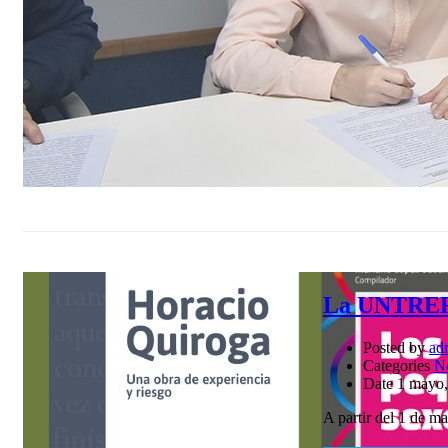
La UNTREF l
Posted by
ad
Categories
N
Date
1 mayo,
A partir del 1 de m