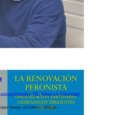
a
cnología Educativa
,
TIC
,
Vamos a la Universidad
López Seoane, el Colectivo Justicia …