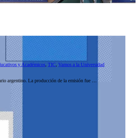
ucativos y Académicos
,
TIC
,
Vamos a la Universidad
tario argentino. La producción de la emisión fue …