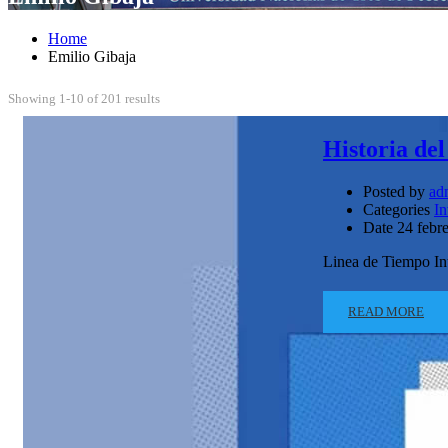
Home
Emilio Gibaja
Showing 1-10 of 201 results
Historia de
Posted by
ad
Categories
In
Date
24 febr
Linea de Tiempo Int
READ MORE