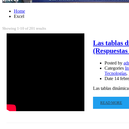
Home
Excel
Showing 1-10 of 201 results
Las tablas 
(Respuestas
Posted by
ad
Categories
In
Tecnologías
,
Date
14 febr
Las tablas dinámica
READ MORE