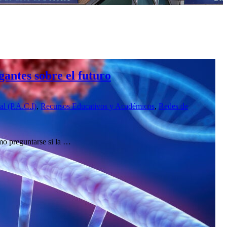
gantes sobre el futuro
l (P.A.C.I)
,
Recursos Educativos y Académicos
,
Redes de
mo preguntarse si la …