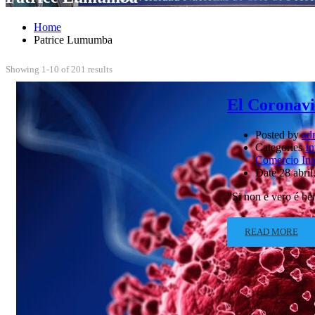
Home
Patrice Lumumba
Showing 1-10 of 201 results
El Coronavi
Posted by
ad
Categories
In
Comercio Int
Date
28 abril
"Si non e vero é be
READ MORE