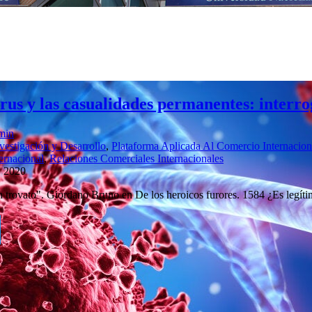
rus y las casualidades permanentes: interro
min
vestigación y Desarrollo
,
Plataforma Aplicada Al Comercio Internaciona
ernacional
,
Relaciones Comerciales Internacionales
, 2020
n trovato". Giordano Bruno en De los heroicos furores. 1584 ¿Es legíti