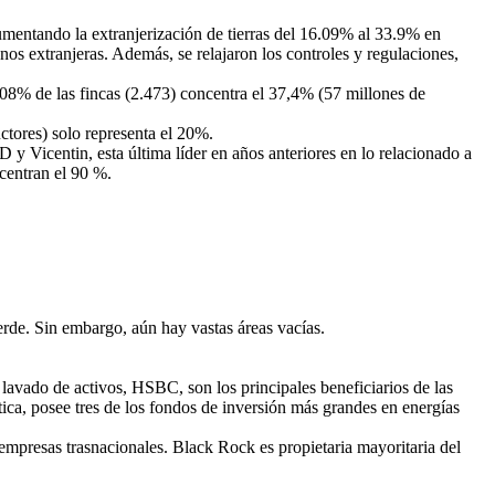
aumentando la extranjerización de tierras del 16.09% al 33.9% en
s extranjeras. Además, se relajaron los controles y regulaciones,
,08% de las fincas (2.473) concentra el 37,4% (57 millones de
ctores) solo representa el 20%.
icentin, esta última líder en años anteriores en lo relacionado a
ncentran el 90 %.
erde. Sin embargo, aún hay vastas áreas vacías.
vado de activos, HSBC, son los principales beneficiarios de las
ética, posee tres de los fondos de inversión más grandes en energías
s empresas trasnacionales. Black Rock es propietaria mayoritaria del