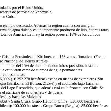
troladas por el Reino Unido.
 reserva de petróleo de Venezuela.
o en Cuba.
o ejemplo destacado. Además, la región cuenta con una gran
va de agua dulce y es un importante productor de litio, *tierras raras
total de América Latina y la región posee el 18% de los cultivos
de Cristina Fernández de Kirchner, con 153 votos afirmativos (Frente
ro Nacional de Tierras Rurales.
ió un límite del 15% de titularidad, dominio o posesión, hasta un
s que estuvieran cerca de cuerpos de agua permanentes.
re o testaferros.
el 6,09% (16.252.278 hectáreas) estaba en manos de extranjeros. Sin
gro (Bariloche, El Bolsón, 21,5%) y el codiciado lago Lacar en
ó del Lago Escondido, que además está en la frontera con Chile. Se
el aterrizaje de aviones jets y de guerra.
desde y hacia las Malvinas.
Chubut y Santa Cruz). Grupo Heilong (China): 330.000 hectáreas.
ileno): 100.000 hectáreas. Grupo Burco (Bélgica): 85.000 hectáreas.