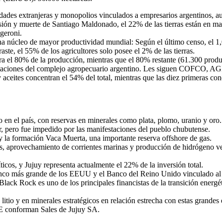
ciedades extranjeras y monopolios vinculados a empresarios argentinos, 
ón y muerte de Santiago Maldonado, el 22% de las tierras están en mano
geroni.
ona núcleo de mayor productividad mundial: Según el último censo, el 1
ste, el 55% de los agricultores solo posee el 2% de las tierras.
ra el 80% de la producción, mientras que el 80% restante (61.300 produ
ciones del complejo agropecuario argentino. Les siguen COFCO, AGD y V
 aceites concentran el 54% del total, mientras que las diez primeras co
 en el país, con reservas en minerales como plata, plomo, uranio y oro.
r, pero fue impedido por las manifestaciones del pueblo chubutense.
y la formación Vaca Muerta, una importante reserva offshore de gas.
cos, aprovechamiento de corrientes marinas y producción de hidrógeno v
ticos, y Jujuy representa actualmente el 22% de la inversión total.
co más grande de los EEUU y el Banco del Reino Unido vinculado al la
. Black Rock es uno de los principales financistas de la transición energ
 litio y en minerales estratégicos en relación estrecha con estas grande
MSE conforman Sales de Jujuy SA.