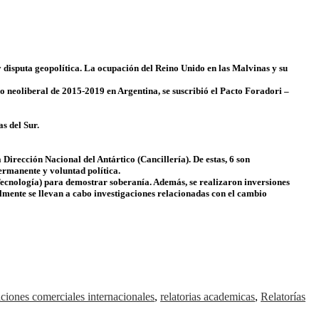
y disputa geopolítica. La ocupación del Reino Unido en las Malvinas y su
o neoliberal de 2015-2019 en Argentina, se suscribió el Pacto Foradori –
s del Sur.
Dirección Nacional del Antártico (Cancillería). De estas, 6 son
permanente y voluntad política.
y Tecnología) para demostrar soberanía. Además, se realizaron inversiones
lmente se llevan a cabo investigaciones relacionadas con el cambio
aciones comerciales internacionales
,
relatorias academicas
,
Relatorías