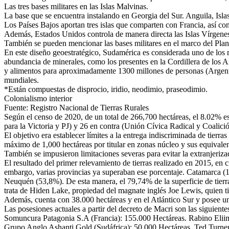
Las tres bases militares en las Islas Malvinas.
La base que se encuentra instalando en Georgia del Sur. Anguila, Isl
Los Países Bajos aportan tres islas que comparten con Francia, así c
Además, Estados Unidos controla de manera directa las Islas Vírgen
También se pueden mencionar las bases militares en el marco del Pla
En este diseño geoestratégico, Sudamérica es considerada uno de lo
abundancia de minerales, como los presentes en la Cordillera de los A
y alimentos para aproximadamente 1300 millones de personas (Argentina
mundiales.
*Están compuestas de disprocio, iridio, neodimio, praseodimio.
Colonialismo interior
Fuente: Registro Nacional de Tierras Rurales
Según el censo de 2020, de un total de 266,700 hectáreas, el 8.02% es
para la Victoria y PJ) y 26 en contra (Unión Cívica Radical y Coalici
El objetivo era establecer límites a la entrega indiscriminada de tierra
máximo de 1,000 hectáreas por titular en zonas núcleo y sus equivalent
También se impusieron limitaciones severas para evitar la extranjeriza
El resultado del primer relevamiento de tierras realizado en 2015, en 
embargo, varias provincias ya superaban ese porcentaje. Catamarca (
Neuquén (53,8%). De esta manera, el 79,74% de la superficie de tierra
trata de Hiden Lake, propiedad del magnate inglés Joe Lewis, quien tien
Además, cuenta con 38.000 hectáreas y en el Atlántico Sur y posee una
Las posesiones actuales a partir del decreto de Macri son las siguie
Somuncura Patagonia S.A (Francia): 155.000 Hectáreas. Rabino Eliim
Grupo Anglo Ashanti Gold (Sudáfrica): 50.000 Hectáreas. Ted Turner