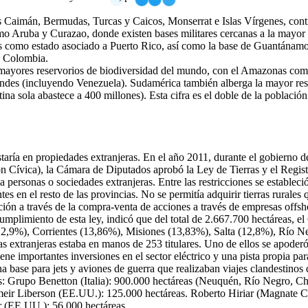
as Caimán, Bermudas, Turcas y Caicos, Monserrat e Islas Vírgenes, con
omo Aruba y Curazao, donde existen bases militares cercanas a la mayor
es como estado asociado a Puerto Rico, así como la base de Guantánam
n Colombia.
s mayores reservorios de biodiversidad del mundo, con el Amazonas com
ndes (incluyendo Venezuela). Sudamérica también alberga la mayor reser
 sola abastece a 400 millones). Esta cifra es el doble de la población 
taría en propiedades extranjeras. En el año 2011, durante el gobierno 
ón Cívica), la Cámara de Diputados aprobó la Ley de Tierras y el Regist
s a personas o sociedades extranjeras. Entre las restricciones se establec
es en el resto de las provincias. No se permitía adquirir tierras rurale
ción a través de la compra-venta de acciones a través de empresas offsho
cumplimiento de esta ley, indicó que del total de 2.667.700 hectáreas, 
12,9%), Corrientes (13,86%), Misiones (13,83%), Salta (12,8%), Río Ne
s extranjeras estaba en manos de 253 titulares. Uno de ellos se apoder
e importantes inversiones en el sector eléctrico y una pista propia para 
 base para jets y aviones de guerra que realizaban viajes clandestinos 
ntes: Grupo Benetton (Italia): 900.000 hectáreas (Neuquén, Río Negro, 
eir Liberson (EE.UU.): 125.000 hectáreas. Roberto Hiriar (Magnate Ch
 (EE.UU.): 56.000 hectáreas.