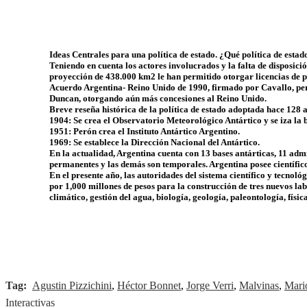
Ideas Centrales para una política de estado. ¿Qué política de estad
Teniendo en cuenta los actores involucrados y la falta de disposic
proyección de 438.000 km2 le han permitido otorgar licencias de p
Acuerdo Argentina- Reino Unido de 1990, firmado por Cavallo, permi
Duncan, otorgando aún más concesiones al Reino Unido.
Breve reseña histórica de la política de estado adoptada hace 128 a
1904: Se crea el Observatorio Meteorológico Antártico y se iza la
1951: Perón crea el Instituto Antártico Argentino.
1969: Se establece la Dirección Nacional del Antártico.
En la actualidad, Argentina cuenta con 13 bases antárticas, 11 adm
permanentes y las demás son temporales. Argentina posee científicos
En el presente año, las autoridades del sistema científico y tecno
por 1,000 millones de pesos para la construcción de tres nuevos la
climático, gestión del agua, biología, geología, paleontología, físi
Tag:
Agustin Pizzichini
,
Héctor Bonnet
,
Jorge Verri
,
Malvinas
,
Mario
Interactivas