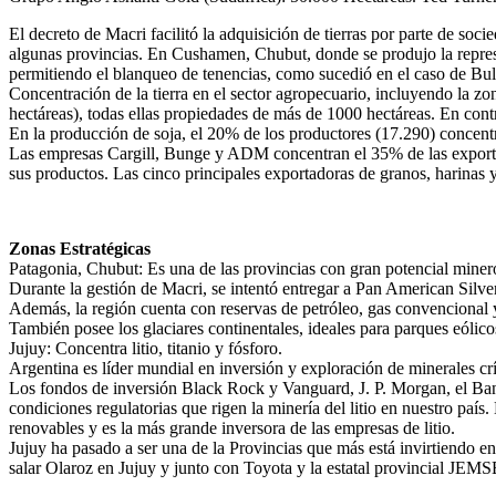
El decreto de Macri facilitó la adquisición de tierras por parte de so
algunas provincias. En Cushamen, Chubut, donde se produjo la represi
permitiendo el blanqueo de tenencias, como sucedió en el caso de Bul
Concentración de la tierra en el sector agropecuario, incluyendo la z
hectáreas), todas ellas propiedades de más de 1000 hectáreas. En contra
En la producción de soja, el 20% de los productores (17.290) concent
Las empresas Cargill, Bunge y ADM concentran el 35% de las exporta
sus productos. Las cinco principales exportadoras de granos, harinas y
Zonas Estratégicas
Patagonia, Chubut: Es una de las provincias con gran potencial minero
Durante la gestión de Macri, se intentó entregar a Pan American Silve
Además, la región cuenta con reservas de petróleo, gas convencional 
También posee los glaciares continentales, ideales para parques eóli
Jujuy: Concentra litio, titanio y fósforo.
Argentina es líder mundial en inversión y exploración de minerales crí
Los fondos de inversión Black Rock y Vanguard, J. P. Morgan, el Ban
condiciones regulatorias que rigen la minería del litio en nuestro país
renovables y es la más grande inversora de las empresas de litio.
Jujuy ha pasado a ser una de la Provincias que más está invirtiendo en
salar Olaroz en Jujuy y junto con Toyota y la estatal provincial JE