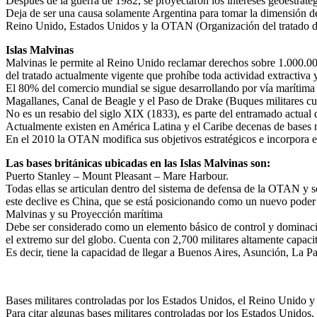
Después de la guerra de 1982, se proyectaron los intereses geoestraté
Deja de ser una causa solamente Argentina para tomar la dimensión de 
Reino Unido, Estados Unidos y la OTAN (Organización del tratado del A
Islas Malvinas
Malvinas le permite al Reino Unido reclamar derechos sobre 1.000.000 
del tratado actualmente vigente que prohíbe toda actividad extractiva 
El 80% del comercio mundial se sigue desarrollando por vía marítima y
Magallanes, Canal de Beagle y el Paso de Drake (Buques militares cuy
No es un resabio del siglo XIX (1833), es parte del entramado actual 
Actualmente existen en América Latina y el Caribe decenas de bases
En el 2010 la OTAN modifica sus objetivos estratégicos e incorpora el u
Las bases británicas ubicadas en las Islas Malvinas son:
Puerto Stanley – Mount Pleasant – Mare Harbour.
Todas ellas se articulan dentro del sistema de defensa de la OTAN y se
este declive es China, que se está posicionando como un nuevo poder
Malvinas y su Proyección marítima
Debe ser considerado como un elemento básico de control y dominación
el extremo sur del globo. Cuenta con 2,700 militares altamente capaci
Es decir, tiene la capacidad de llegar a Buenos Aires, Asunción, La Pa
Bases militares controladas por los Estados Unidos, el Reino Unido 
Para citar algunas bases militares controladas por los Estados Unid