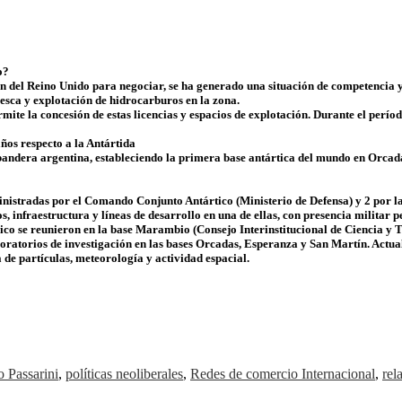
o?
ión del Reino Unido para negociar, se ha generado una situación de competencia 
esca y explotación de hidrocarburos en la zona.
te la concesión de estas licencias y espacios de explotación. Durante el períod
ños respecto a la Antártida
 bandera argentina, estableciendo la primera base antártica del mundo en Orcada
inistradas por el Comando Conjunto Antártico (Ministerio de Defensa) y 2 por la 
, infraestructura y líneas de desarrollo en una de ellas, con presencia militar 
lógico se reunieron en la base Marambio (Consejo Interinstitucional de Ciencia 
boratorios de investigación en las bases Orcadas, Esperanza y San Martín. Actua
ca de partículas, meteorología y actividad espacial.
 Passarini
,
políticas neoliberales
,
Redes de comercio Internacional
,
rel