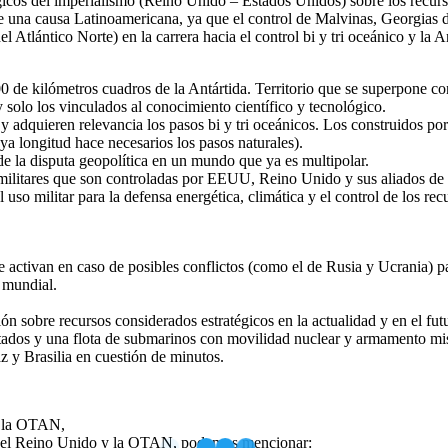
gicos del imperialismo (Reino Unido – Estados Unidos) sobre los recursos
una causa Latinoamericana, ya que el control de Malvinas, Georgias del
tlántico Norte) en la carrera hacia el control bi y tri oceánico y la An
de kilómetros cuadros de la Antártida. Territorio que se superpone con 
y solo los vinculados al conocimiento científico y tecnológico.
 adquieren relevancia los pasos bi y tri oceánicos. Los construidos po
a longitud hace necesarios los pasos naturales).
de la disputa geopolítica en un mundo que ya es multipolar.
 militares que son controladas por EEUU, Reino Unido y sus aliados d
so militar para la defensa energética, climática y el control de los recu
 activan en caso de posibles conflictos (como el de Rusia y Ucrania) pa
 mundial.
 sobre recursos considerados estratégicos en la actualidad y en el fut
tados y una flota de submarinos con movilidad nuclear y armamento misil
z y Brasilia en cuestión de minutos.
y la OTAN,
os, el Reino Unido y la OTAN, podemos mencionar: