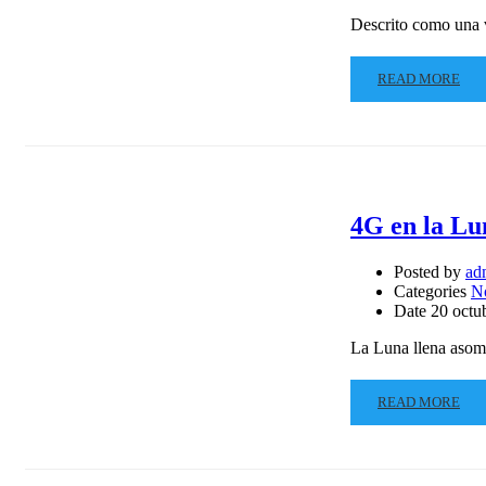
Descrito como una v
READ MORE
4G en la Lun
Posted by
ad
Categories
N
Date
20 octu
La Luna llena aso
READ MORE