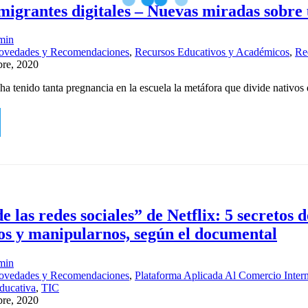
nmigrantes digitales – Nuevas miradas sobre
min
ovedades y Recomendaciones
,
Recursos Educativos y Académicos
,
Re
bre, 2020
ha tenido tanta pregnancia en la escuela la metáfora que divide nativo
e las redes sociales” de Netflix: 5 secretos 
s y manipularnos, según el documental
min
ovedades y Recomendaciones
,
Plataforma Aplicada Al Comercio Intern
ducativa
,
TIC
bre, 2020