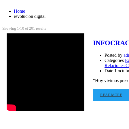
Home
revolucion digital
Showing 1-10 of 201 results
INFOCRACI
Posted by
ad
Categories
Eq
Relaciones C
Date
1 octub
“Hoy vivimos presos
READ MORE