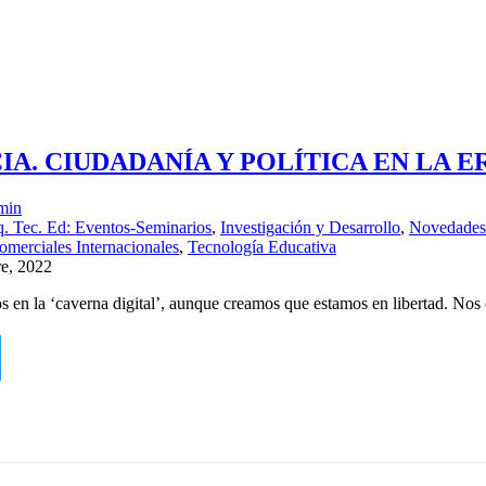
A. CIUDADANÍA Y POLÍTICA EN LA E
min
. Tec. Ed: Eventos-Seminarios
,
Investigación y Desarrollo
,
Novedades
omerciales Internacionales
,
Tecnología Educativa
re, 2022
 en la ‘caverna digital’, aunque creamos que estamos en libertad. Nos