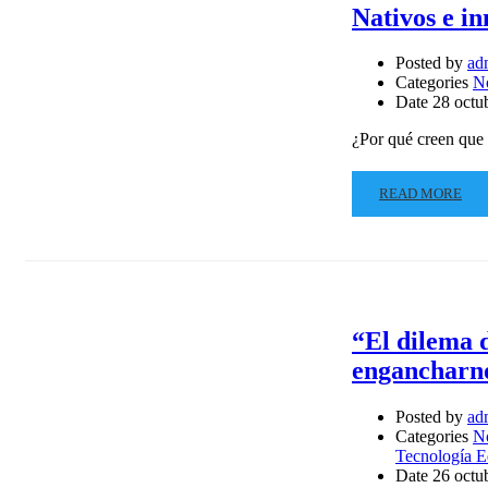
Nativos e i
Posted by
ad
Categories
N
Date
28 octu
¿Por qué creen que 
READ MORE
“El dilema d
engancharno
Posted by
ad
Categories
N
Tecnología E
Date
26 octu