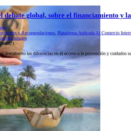
 debate global, sobre el financiamiento y la 
min
ovedades y Recomendaciones
,
Plataforma Aplicada Al Comercio Intern
Internacionales
to, 2021
 descubierto las diferencias en el acceso a la prevención y cuidados s