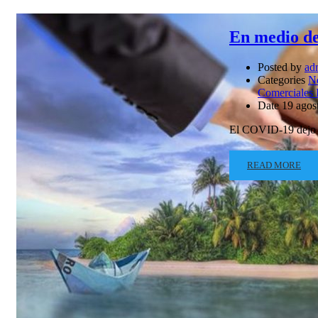
En medio del
Posted by
ad
Categories
N
Comerciales 
Date
19 agos
El COVID-19 dejo al
READ MORE