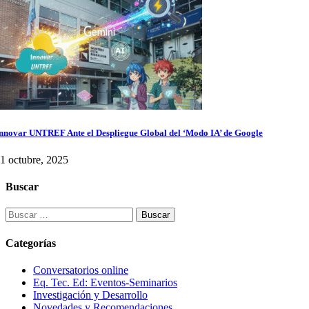
nnovar UNTREF Ante el Despliegue Global del ‘Modo IA’ de Google
1 octubre, 2025
Buscar
Buscar:
Categorías
Conversatorios online
Eq. Tec. Ed: Eventos-Seminarios
Investigación y Desarrollo
Novedades y Recomendaciones