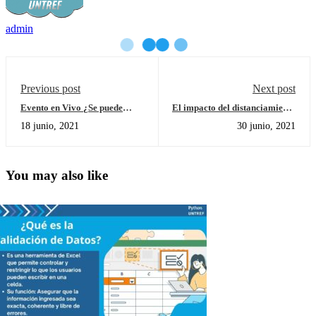
admin
Previous post
Next post
Evento en Vivo ¿Se puede
El impacto del distanciamiento
aprender con videojuegos?
social en la Educación
18 junio, 2021
30 junio, 2021
Superior: la arista docente
You may also like