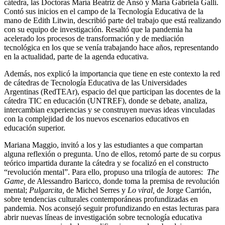
cátedra, las Doctoras María Beatriz de Ansó y María Gabriela Galli.
Contó sus inicios en el campo de la Tecnología Educativa de la
mano de Edith Litwin, describió parte del trabajo que está realizando
con su equipo de investigación. Resaltó que la pandemia ha
acelerado los procesos de transformación y de mediación
tecnológica en los que se venía trabajando hace años, representando
en la actualidad, parte de la agenda educativa.
Además, nos explicó la importancia que tiene en este contexto la red
de cátedras de Tecnología Educativa de las Universidades
Argentinas (RedTEAr), espacio del que participan las docentes de la
cátedra TIC en educación (UNTREF), donde se debate, analiza,
intercambian experiencias y se construyen nuevas ideas vinculadas
con la complejidad de los nuevos escenarios educativos en
educación superior.
Mariana Maggio, invitó a los y las estudiantes a que compartan
alguna reflexión o pregunta. Uno de ellos, retomó parte de su corpus
teórico impartida durante la cátedra y se focalizó en el constructo
“revolución mental”. Para ello, propuso una trilogía de autores:
The
Game,
de Alessandro Baricco, donde toma la premisa de revolución
mental;
Pulgarcita,
de Michel Serres y
Lo viral,
de Jorge Carrión,
sobre tendencias culturales contemporáneas profundizadas en
pandemia. Nos aconsejó seguir profundizando en estas lecturas para
abrir nuevas líneas de investigación sobre tecnología educativa