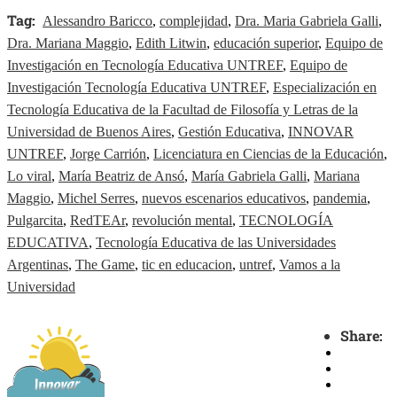
Tag:
Alessandro Baricco
,
complejidad
,
Dra. Maria Gabriela Galli
,
Dra. Mariana Maggio
,
Edith Litwin
,
educación superior
,
Equipo de
Investigación en Tecnología Educativa UNTREF
,
Equipo de
Investigación Tecnología Educativa UNTREF
,
Especialización en
Tecnología Educativa de la Facultad de Filosofía y Letras de la
Universidad de Buenos Aires
,
Gestión Educativa
,
INNOVAR
UNTREF
,
Jorge Carrión
,
Licenciatura en Ciencias de la Educación
,
Lo viral
,
María Beatriz de Ansó
,
María Gabriela Galli
,
Mariana
Maggio
,
Michel Serres
,
nuevos escenarios educativos
,
pandemia
,
Pulgarcita
,
RedTEAr
,
revolución mental
,
TECNOLOGÍA
EDUCATIVA
,
Tecnología Educativa de las Universidades
Argentinas
,
The Game
,
tic en educacion
,
untref
,
Vamos a la
Universidad
Share: